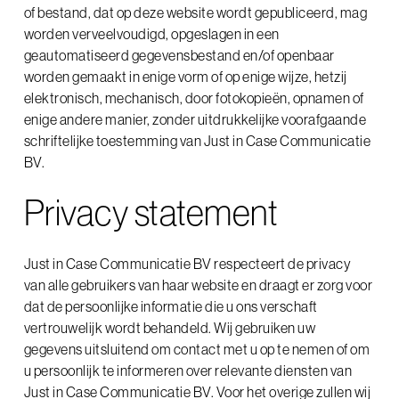
of bestand, dat op deze website wordt gepubliceerd, mag
de makers van
worden verveelvoudigd, opgeslagen in een
geautomatiseerd gegevensbestand en/of openbaar
pakkende websites
worden gemaakt in enige vorm of op enige wijze, hetzij
elektronisch, mechanisch, door fotokopieën, opnamen of
enige andere manier, zonder uitdrukkelijke voorafgaande
mooie magazines
schriftelijke toestemming van Just in Case Communicatie
BV.
3D visualisaties
Privacy statement
keigoeie campagnes
Just in Case Communicatie BV respecteert de privacy
van alle gebruikers van haar website en draagt er zorg voor
dat de persoonlijke informatie die u ons verschaft
indrukwekkende instore materialen
vertrouwelijk wordt behandeld. Wij gebruiken uw
gegevens uitsluitend om contact met u op te nemen of om
u persoonlijk te informeren over relevante diensten van
creatieve concepten
Just in Case Communicatie BV. Voor het overige zullen wij